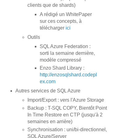
clients que de shards)
A rédigé un WhitePaper
sur ces concepts, à
télécharger
ici
Outils
SQL Azure Federation :
sorti la semaine dernière,
modèle compressé
Enzo Shard Library :
http://enzosqlshard.codepl
ex.com
Autres services de SQL Azure
Import/Export : vers l'Azure Storage
Backup : T-SQL COPY, Bientôt Point
In Time Restore en CTP (jusqu'à 2
semaines en arrière)
Synchronisation : uni/bi-directionnel,
SQL Azure/Server