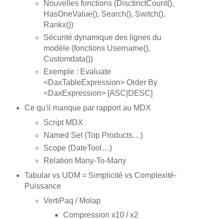
Nouvelles fonctions (DisctinctCount(),
HasOneValue(), Search(), Switch(),
Rankx())
Sécurité dynamique des lignes du
modèle (fonctions Username(),
Customdata())
Exemple : Evaluate
<DaxTableExpression> Order By
<DaxExpression> [ASC|DESC]
Ce qu'il manque par rapport au MDX
Script MDX
Named Set (Top Products…)
Scope (DateTool…)
Relation Many-To-Many
Tabular vs UDM = Simplicité vs Complexité-
Puissance
VertiPaq / Molap
Compression x10 / x2