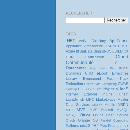
RECHERCHER
TAGS
.NET
AppFabric
Active Directory
Appliance
Architecture
ASP.NET
ATE
Azure
BigData
Bing
BPOS
BUILD
C#
BI
Cloud
CDN
Certification
Communauté
Connect
Datacenter
Drupal
Deep Zoom
DMZ
eBook
Dynamics CRM
Enterprise
Library
Evénement
Fast Track
Federation
GWAB
Green
Grid Computing
Hyper-V
IaaS
Hadoop
HDFS
Hive
HPC
Interner Explorer
Intune
Kinect
LightSwitch
LINQ
Marketplace
Master
Data Services
Mobile
MSDN
MDOP
MVP
MVP Summit
MySQL
MTC
Office
NoSQL
Online
Open Source
Orange
OS
Oracle
Parallel Computing
Patterns
pdc10
PHP
Programmez
Pivot