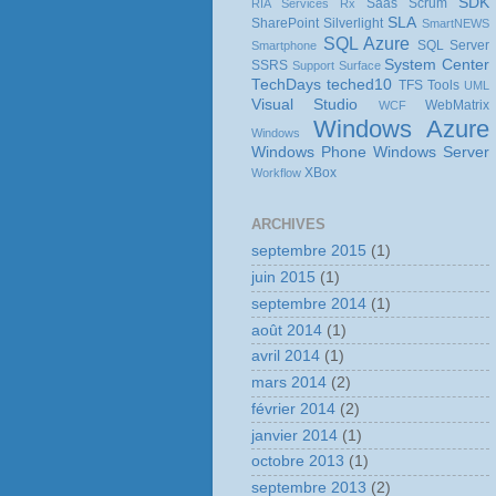
SDK
Saas
Scrum
RIA Services
Rx
SLA
SharePoint
Silverlight
SmartNEWS
SQL Azure
SQL Server
Smartphone
System Center
SSRS
Support
Surface
TechDays
teched10
TFS
Tools
UML
Visual Studio
WebMatrix
WCF
Windows Azure
Windows
Windows Phone
Windows Server
XBox
Workflow
ARCHIVES
septembre 2015
(1)
juin 2015
(1)
septembre 2014
(1)
août 2014
(1)
avril 2014
(1)
mars 2014
(2)
février 2014
(2)
janvier 2014
(1)
octobre 2013
(1)
septembre 2013
(2)